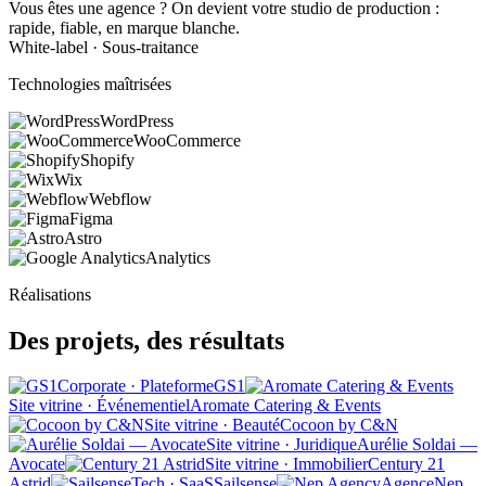
Vous êtes une agence ? On devient votre studio de production :
rapide, fiable, en marque blanche.
White-label · Sous-traitance
Technologies maîtrisées
WordPress
WooCommerce
Shopify
Wix
Webflow
Figma
Astro
Analytics
Réalisations
Des projets, des résultats
Corporate · Plateforme
GS1
Site vitrine · Événementiel
Aromate Catering & Events
Site vitrine · Beauté
Cocoon by C&N
Site vitrine · Juridique
Aurélie Soldai —
Avocate
Site vitrine · Immobilier
Century 21
Astrid
Tech · SaaS
Sailsense
Agence
Nep