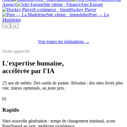
Agency
Site vitrine · Finance
Afer Europe
E-commerce · Sport
Hockey Player
Site vitrine · Immobilier
Pure — La
Madeleine
←
→
Voir toutes les réalisations
→
Notre approche
L'expertise humaine,
accélérée par l'IA
25 ans de métier. Des outils de pointe. Résultat : des sites livrés plus
vite, mieux optimisés, au juste prix.
01
Rapide
Sites nouvelle génération : temps de chargement minimal, score
PageSpeed au vert, meilleure expérience.